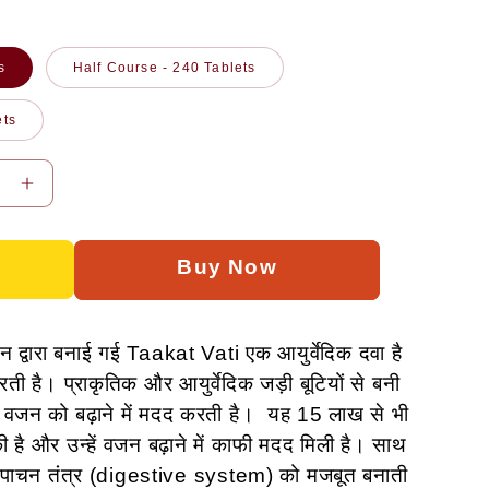
rice
s
Half Course - 240 Tablets
ets
se
Increase
y
quantity
for
Taakat
Vati
-वजन
न द्वारा बनाई गई Taakat Vati एक आयुर्वेदिक दवा है
बढ़ाने
ती है। प्राकृतिक और आयुर्वेदिक जड़ी बूटियों से बनी
के
 वजन को बढ़ाने में मदद करती है। यह 15 लाख से भी
लिए
ल की है और उन्हें वजन बढ़ाने में काफी मदद मिली है। साथ
क
आयुर्वेदिक
पाचन तंत्र (digestive system) को मजबूत बनाती
दवा