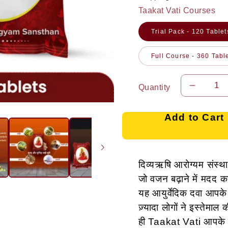
price
p
Taakat Vati Courses
Trial Pack - 120 Tablet
Full Course - 360 Tabl
Quantity
Decrea
quantit
for
Add to Cart
Taakat
Vati
-वजन
दिव्यऋषि आरोग्यम संस्था
बढ़ाने
जो वजन बढ़ाने में मदद कर
के
यह आयुर्वेदिक दवा आपके
लिए
ज़्यादा लोगों ने इस्तेमा
आयुर्वेदि
ही Taakat Vati आपके 
दवा